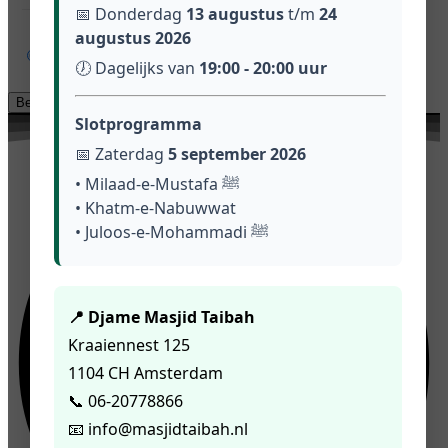
📅 Donderdag
13 augustus
t/m
24
augustus 2026
iDEAL | Wero
🕖 Dagelijks van
19:00 - 20:00 uur
Slotprogramma
📅 Zaterdag
5 september 2026
• Milaad-e-Mustafa ﷺ
• Khatm-e-Nabuwwat
• Juloos-e-Mohammadi ﷺ
📍 Djame Masjid Taibah
Kraaiennest 125
1104 CH Amsterdam
📞 06-20778866
📧 info@masjidtaibah.nl