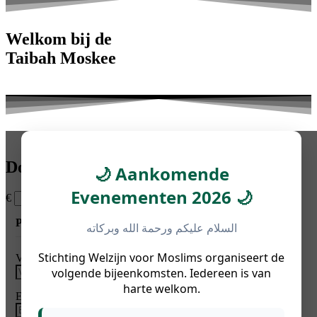
Welkom bij de
Taibah Moskee
Donatie Moskee
🌙 Aankomende
Evenementen 2026 🌙
€
Persoonlijke informatie
السلام عليكم ورحمة الله وبركاته
Stichting Welzijn voor Moslims organiseert de
Voornaam
*
Achternaam
volgende bijeenkomsten. Iedereen is van
harte welkom.
E-mailadres
*