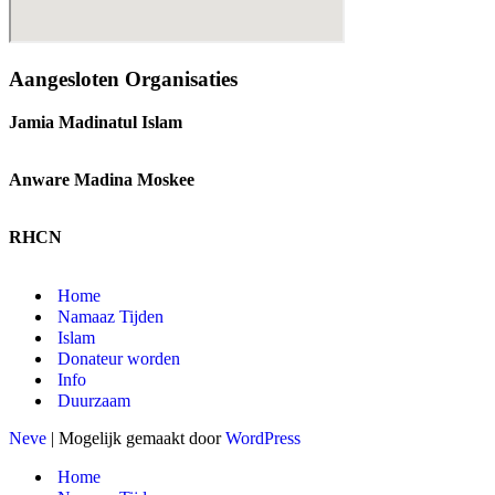
Aangesloten Organisaties
Jamia Madinatul Islam
www.jamiamadinatulislam.nl
Anware Madina Moskee
www.anwar-e-madinah.nl
RHCN
www.roeyatehilaal.nl
Home
Namaaz Tijden
Islam
Donateur worden
Info
Duurzaam
Neve
| Mogelijk gemaakt door
WordPress
Home