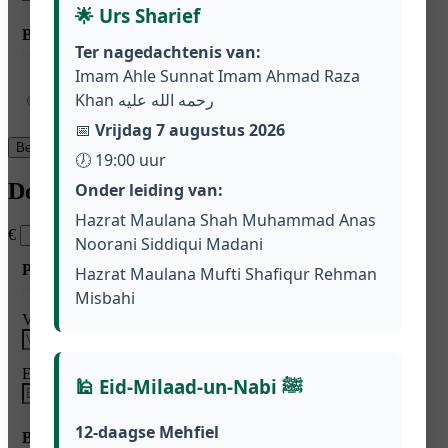
🌟 Urs Sharief
Betalingsinformatie
Ter nagedachtenis van:
Imam Ahle Sunnat Imam Ahmad Raza
Khan رحمه الله عليه
iDEAL | Wero
📅
Vrijdag 7 augustus 2026
🕖 19:00 uur
Donatie Moskee
Onder leiding van:
Hazrat Maulana Shah Muhammad Anas
€
Noorani Siddiqui Madani
Persoonlijke informatie
Hazrat Maulana Mufti Shafiqur Rehman
Misbahi
Voornaam
*
Achternaam
E-mailadres
*
🕌 Eid-Milaad-un-Nabi ﷺ
12-daagse Mehfiel
Betalingsinformatie